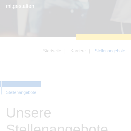
zu sichern.
mitgestalten
Tracking- und Targeting-Cookies
Diese Cookies sind erforderlich, um
unsere Website auf Ihre Bedürfnisse hin
zu optimieren. Hierzu gehört eine
bedarfsgerechte Gestaltung und
fortlaufende Verbesserung unseres
Angebotes einschließlich der
Verknüpfung zu Social-Media-
Angeboten von z.B. Facebook und
Startseite
Karriere
Stellenangebote
LinkedIn.
Betreibercookies
Diese Cookies sind erforderlich, um z.B.
Google Maps zu nutzen oder
eingebettete Videos abspielen zu
können.
Stellenangebote
Unsere
Stellenangebote