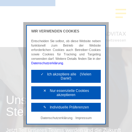
WIR VERWENDEN COOKIES
ADVITAX
Steuerberatung im Gesundheitswesen
Entscheiden Sie selbst, ob diese Website neben
funktionell zum Betrieb der Website
erforderlichen Cookies auch Betreiber-Cookies
sowie Cookies für Tracking und Targeting
verwenden darf. Weitere Details finden Sie in der
Datenschutzerklärung
.
✓ Ich akzeptiere alle (Vielen
Dank!)
✕ Nur essenzielle Cookies
akzeptieren
Unsere
Stellenangebote
✎ Individuelle Präferenzen
·
Datenschutzerklärung
Impressum
Notwendige Cookies
Diese Cookies sind erforderlich, um die
Jetzt Teil unseres Teams werden und die Zukunft
grundlegende Funktionalität der Website